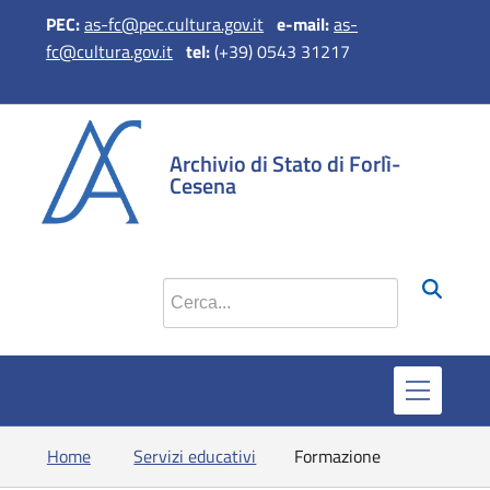
PEC:
as-fc@pec.cultura.gov.it
e
-mail:
as-
fc@cultura.gov.it
​​​​​​​
tel:
(+39) 0543 31217
si apre in una 
si apre in 
si apr
Archivio di Stato di Forlì-
Cesena
Cerca nel sito
Home
Servizi educativi
Formazione