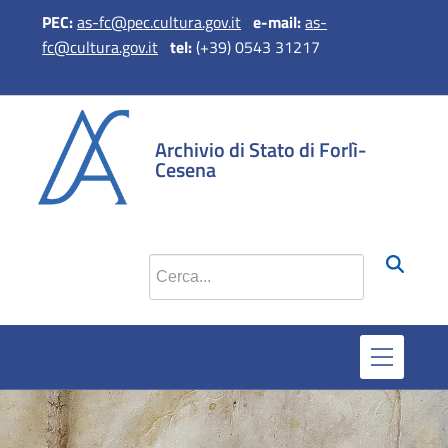
PEC:
as-fc@pec.cultura.gov.it
e
-mail:
as-
fc@cultura.gov.it
​​​​​​​
tel:
(+39) 0543 31217
si apre in una 
si apre in 
si apr
Archivio di Stato di Forlì-
Cesena
Cerca nel sito